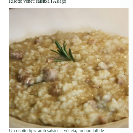
Risotto vènet: salsitxa i Asiago
Un risotto típic amb salsiccia vèneta, un bon tall de