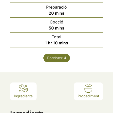
Preparació
minutes
20
mins
Cocció
minutes
50
mins
Total
hour
minutes
1
hr
10
mins
Porcions:
4
Ingredients
Procediment