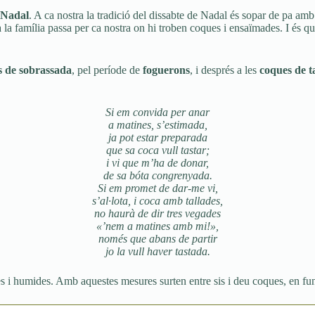
Nadal
. A ca nostra la tradició del dissabte de Nadal és sopar de pa amb o
a la família passa per ca nostra on hi troben coques i ensaïmades. I és qu
s de sobrassada
, pel període de
foguerons
, i després a les
coques de t
Si em convida per anar
a matines, s’estimada,
ja pot estar preparada
que sa coca vull tastar;
i vi que m’ha de donar,
de sa bóta congrenyada.
Si em promet de dar-me vi,
s’al·lota, i coca amb tallades,
no haurà de dir tres vegades
«’nem a matines amb mi!»,
només que abans de partir
jo la vull haver tastada.
oves i humides. Amb aquestes mesures surten entre sis i deu coques, en 