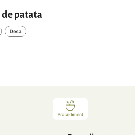
 de patata
Desa
Procediment