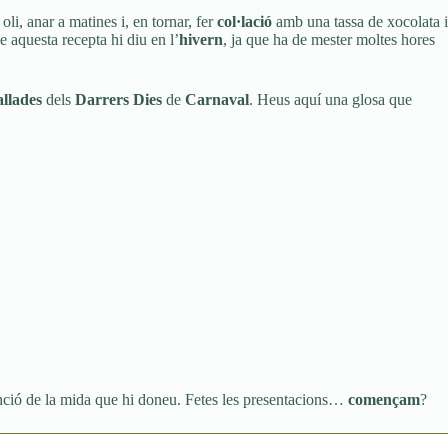
li, anar a matines i, en tornar, fer
col·lació
amb una tassa de xocolata i
e aquesta recepta hi diu en l’
hivern
, ja que ha de mester moltes hores
allades
dels
Darrers Dies
de
Carnaval
. Heus aquí una glosa que
funció de la mida que hi doneu. Fetes les presentacions…
començam
?