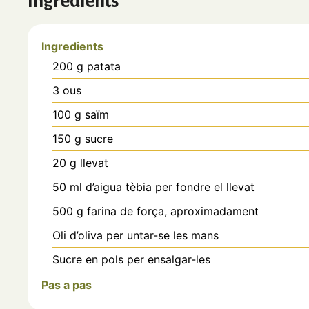
Ingredients
Ingredients
200
g
patata
3
ous
100
g
saïm
150
g
sucre
20
g
llevat
50
ml
d’aigua tèbia per fondre el llevat
500
g
farina de força, aproximadament
Oli d’oliva per untar-se les mans
Sucre en pols per ensalgar-les
Pas a pas