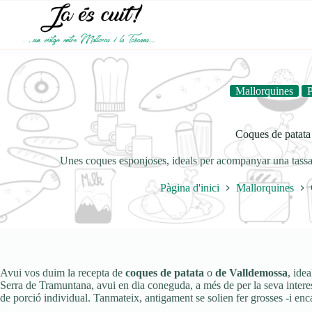
Omet
al
contingut
Mallorquines
P
Coques de patata
Unes coques esponjoses, ideals per acompanyar una tassa 
Pàgina d'inici
Mallorquines
Avui vos duim la recepta de
coques de patata
o
de Valldemossa
, ide
Serra de Tramuntana, avui en dia coneguda, a més de per la seva interes
de porció individual. Tanmateix, antigament se solien fer grosses -i enca